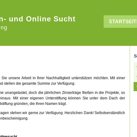
n- und Online Sucht
STARTSEIT
ung
S
 Sie unsere Arbeit in Ihrer Nachhaltigkeit unterstützen möchten. Mit einer
und stellen die gesamte Summe zur Verfügung.
me unangetastet, doch die jährlichen Zinserträge fließen in die Projekte, so
n hinaus. Mit einer eigenen Unterstiftung können Sie unter dem Dach der
stiftung gründen, die Ihren Namen trägt.
Fragen stehen wir gerne zur Verfügung. Herzlichen Dank! Selbstverständlich
enbescheinigung.
nlinesucht