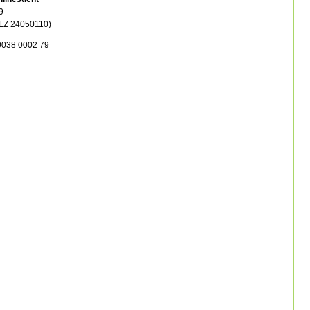
9
LZ 24050110)
0038 0002 79