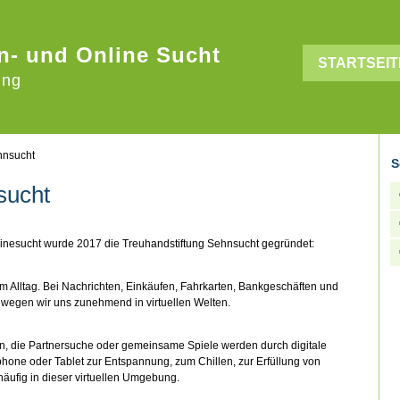
n- und Online Sucht
STARTSEIT
ung
hnsucht
S
sucht
linesucht wurde 2017 die Treuhandstiftung Sehnsucht gegründet:
 Alltag. Bei Nachrichten, Einkäufen, Fahrkarten, Bankgeschäften und
wegen wir uns zunehmend in virtuellen Welten.
n, die Partnersuche oder gemeinsame Spiele werden durch digitale
phone oder Tablet zur Entspannung, zum Chillen, zur Erfüllung von
äufig in dieser virtuellen Umgebung.