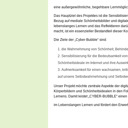
eine außergewöhnliche, begehbare Lernmöglichk
Das Hauptziel des Projektes ist die Sensibili
Bezug auf mediale Schönheitsbilder und digital
lebenslanges Lernen und das Reflektieren darübe
macht, ist ein essenzieller Bestandteil dieser 
Die Ziele der „Cyber-Bubble“ sind:
die Wahrnehmung von Schönheit, Behinderu
Sensibilisierung für die Bedeutsamkeit vo
Schönheitsideale im Internet und ihre Auswi
Aufmerksamkeit für einen wachsamen, kriti
auf unsere Selbstwahrnehmung und Selbstwe
Unser Projekt möchte zentrale Aspekte der digi
Körperbildern und Schönheitsidealen in den Fo
Lernens. Damit leistet „CYBER-BUBBLE“ einen a
im Lebenslangen Lernen und fördert den Erwe