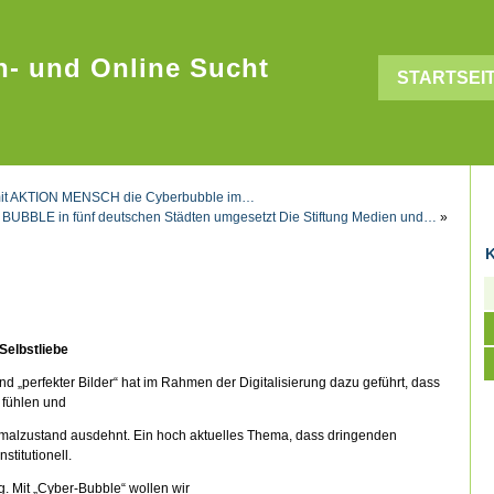
n- und Online Sucht
STARTSEI
t mit AKTION MENSCH die Cyberbubble im…
UBBLE in fünf deutschen Städten umgesetzt Die Stiftung Medien und…
»
K
Selbstliebe
„perfekter Bilder“ hat im Rahmen der Digitalisierung dazu geführt, dass
 fühlen und
rmalzustand ausdehnt. Ein hoch aktuelles Thema, dass dringenden
titutionell.
 Mit „Cyber-Bubble“ wollen wir