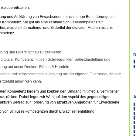
eit bereitstellen.
sierung und Aufklärung von Erwachsenen mit und ohne Behinderungen in
e Kompetenz. Sie gilt als eine zentrale Schlüsselkompetenz für
r, was die Informations- und Bilderflut der digitalen Medien mit uns
Kompetenz.
ng und Diversität neu zu definieren.
N
n digitaler Kompetenz mit den Schwerpunkten Selbstdarstellung und
rkung auf unser Denken, Fühlen & Handeln.
schen und selbstbestimmten Umgang mit der eigenen Filterblase, die sich
rtgefühl auswirken kann.
talen Kompetenz fördern und konkret den Umgang mit medial vermittelten
A
kus rücken. Dabei legen wir Wert auf den Aspekt des gegenseitigen
ktiven Beitrag zur Förderung von attraktiven Angeboten für Erwachsene
rb von Schlüsselkompetenzen durch Erwachsenenbildung.