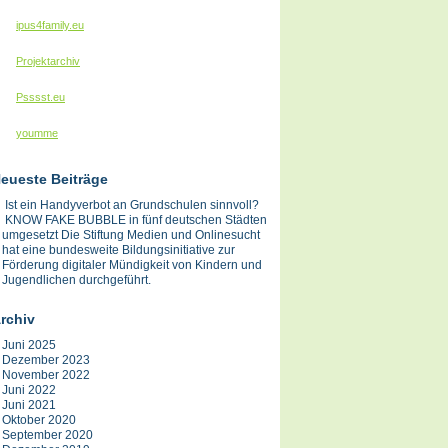
ipus4family.eu
Projektarchiv
Psssst.eu
youmme
eueste Beiträge
Ist ein Handyverbot an Grundschulen sinnvoll?
KNOW FAKE BUBBLE in fünf deutschen Städten
umgesetzt Die Stiftung Medien und Onlinesucht
hat eine bundesweite Bildungsinitiative zur
Förderung digitaler Mündigkeit von Kindern und
Jugendlichen durchgeführt.
rchiv
Juni 2025
Dezember 2023
November 2022
Juni 2022
Juni 2021
Oktober 2020
September 2020