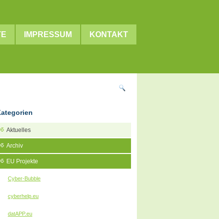
TE
IMPRESSUM
KONTAKT
ategorien
Aktuelles
Archiv
EU Projekte
Cyber-Bubble
cyberhelp.eu
datAPP.eu