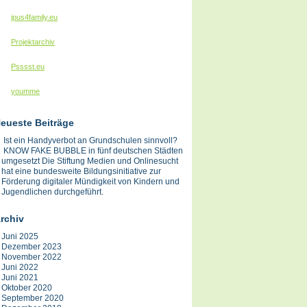
ipus4family.eu
Projektarchiv
Psssst.eu
youmme
eueste Beiträge
Ist ein Handyverbot an Grundschulen sinnvoll?
KNOW FAKE BUBBLE in fünf deutschen Städten
umgesetzt Die Stiftung Medien und Onlinesucht
hat eine bundesweite Bildungsinitiative zur
Förderung digitaler Mündigkeit von Kindern und
Jugendlichen durchgeführt.
rchiv
Juni 2025
Dezember 2023
November 2022
Juni 2022
Juni 2021
Oktober 2020
September 2020