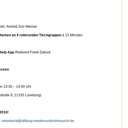
tin: Arnhild Zorr-Werner
themen an 4 rotierenden Tischgruppen
á 15 Minuten
rhelp App
/Referent Frank Dalock
essen
n 10:30 – 14:00 Uhr
straße 9, 21335 Lüneburg)
.2016!
n:
sekretariat@stiftung-medienundonlinesucht.de