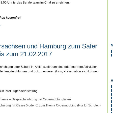
18.00 Uhr ist das Beraterteam im Chat zu erreichen.
 App kostenfrei:
→
ersachsen und Hamburg zum Safer
N
bis zum 21.02.2017
inrichtung oder Schule im Aktionszeitraum eine oder mehrere Aktivitäten,
ehlen, durchführen und dokumentieren (Film, Präsentation etc.) können
A
 in ihrer Jugendeinrichtung.
m Thema – Gesprächsführung bei Cybermobbingfällen
schulung (in Klasse 5 oder 6) zum Thema Cybermobbing (Nur für Schulen)