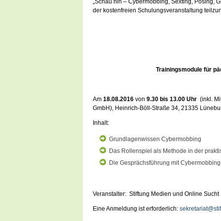
„Schau hin – Cybermobbing, Sexting, Posing, Gr
der kostenfreien Schulungsveranstaltung teilz
Trainingsmodule für pä
Am
18.08.2016
von
9.30 bis 13.00 Uhr
(inkl. 
GmbH), Heinrich-Böll-Straße 34, 21335 Lünebu
Inhalt:
Grundlagenwissen Cybermobbing
Das Rollenspiel als Methode in der prakti
Die Gesprächsführung mit Cybermobbing- 
Veranstalter: Stiftung Medien und Online Sucht
Eine Anmeldung ist erforderlich:
sekretariat@st