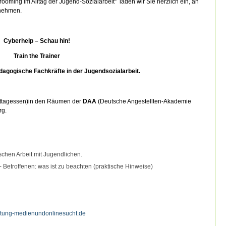
ooming im Alltag der Jugend-Sozialarbeit“ laden wir Sie herzlich ein, an
unehmen.
Cyberhelp – Schau hin!
Train the Trainer
dagogische Fachkräfte in der Jugendsozialarbeit.
Mittagessen)in den Räumen der
DAA
(Deutsche Angestellten-Akademie
rg.
schen Arbeit mit Jugendlichen.
Betroffenen: was ist zu beachten (praktische Hinweise)
iftung-medienundonlinesucht.de