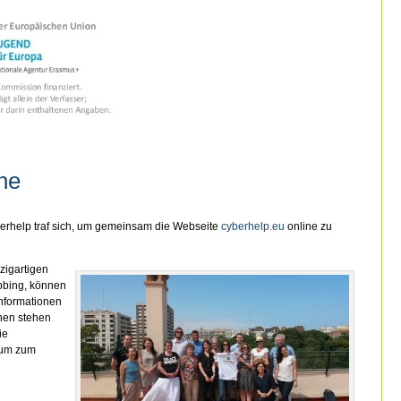
ne
erhelp traf sich, um gemeinsam die Webseite
cyberhelp.eu
online zu
nzigartigen
bing, können
Informationen
nen stehen
ie
rum zum