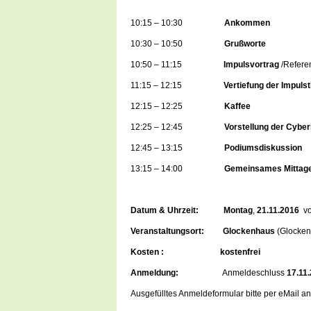
10:15 – 10:30
Ankommen
10:30 – 10:50
Grußworte
10:50 – 11:15
Impulsvortrag
/Referen
11:15 – 12:15
Vertiefung der Impuls
12:15 – 12:25
Kaffee
12:25 – 12:45
Vorstellung der Cybe
12:45 – 13:15
Podiumsdiskussion
13:15 – 14:00
Gemeinsames Mittag
Datum & Uhrzeit: Montag
,
21.11.2016
vo
Veranstaltungsort: Glockenhaus
(Glocken
Kosten :
kostenfrei
Anmeldung:
Anmeldeschluss
17.11
Ausgefülltes Anmeldeformular bitte per eMail a