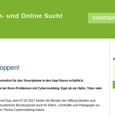
n- und Online Sucht
STARTSEI
K
oppen!
stenfrei für das Smartphone in den App-Stores erhältlich.
lfe bei Ihren Problemen mit Cybermobbing. Egal ob sie Opfer, Täter oder
rnet Day, dem 07.02.2017 bieten die Berater der Stiftung Medien-und
zusätzliche Beratungszeit auch für Eltern, Lehrkräfte und Pädagogen an,
zum Thema Cybermobbing haben.