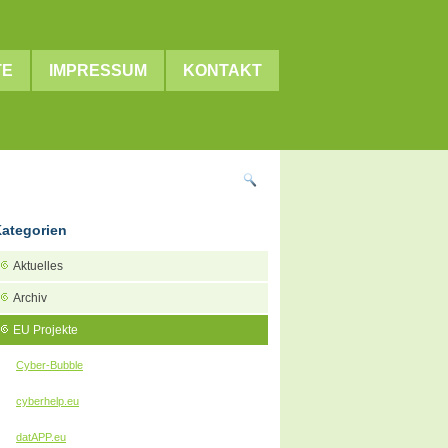
TE
IMPRESSUM
KONTAKT
ategorien
Aktuelles
Archiv
EU Projekte
Cyber-Bubble
cyberhelp.eu
datAPP.eu