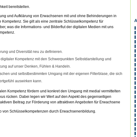
eit bereitstellen.
sierung und Aufklärung von Erwachsenen mit und ohne Behinderungen in
A
e Kompetenz. Sie gilt als eine zentrale Schlüsselkompetenz für
r, was die Informations- und Bilderflut der digitalen Medien mit uns
Kompetenz.
ng und Diversität neu zu definieren.
n digitaler Kompetenz mit den Schwerpunkten Selbstdarstellung und
rkung auf unser Denken, Fühlen & Handeln.
schen und selbstbestimmten Umgang mit der eigenen Filterblase, die sich
rtgefühl auswirken kann.
talen Kompetenz fördern und konkret den Umgang mit medial vermittelten
kus rücken. Dabei legen wir Wert auf den Aspekt des gegenseitigen
ktiven Beitrag zur Förderung von attraktiven Angeboten für Erwachsene
rb von Schlüsselkompetenzen durch Erwachsenenbildung.