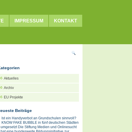
TE
IMPRESSUM
KONTAKT
ategorien
Aktuelles
Archiv
EU Projekte
eueste Beiträge
Ist ein Handyverbot an Grundschulen sinnvoll?
KNOW FAKE BUBBLE in fünf deutschen Städten
umgesetzt Die Stiftung Medien und Onlinesucht
hat eine bundesweite Bildungsinitiative zur