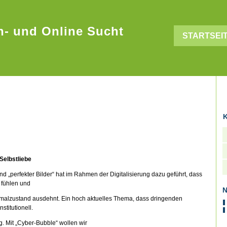
n- und Online Sucht
STARTSEI
EZEMBER 2023
K
Selbstliebe
„perfekter Bilder“ hat im Rahmen der Digitalisierung dazu geführt, dass
 fühlen und
N
rmalzustand ausdehnt. Ein hoch aktuelles Thema, dass dringenden
titutionell.
 Mit „Cyber-Bubble“ wollen wir