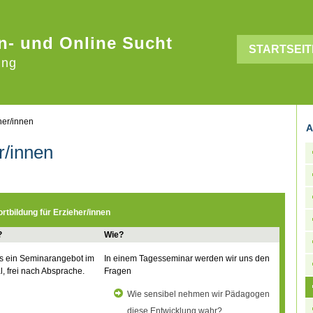
n- und Online Sucht
STARTSEIT
ung
her/innen
A
r/innen
ortbildung für Erzieher/innen
?
Wie?
s ein Seminarangebot im
In einem Tagesseminar werden wir uns den
l, frei nach Absprache.
Fragen
Wie sensibel nehmen wir Pädagogen
diese Entwicklung wahr?