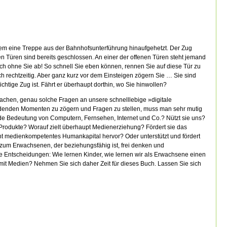
Atem eine Treppe aus der Bahnhofsunterführung hinaufgehetzt. Der Zug
en Türen sind bereits geschlossen. An einer der offenen Türen steht jemand
 noch ohne Sie ab! So schnell Sie eben können, rennen Sie auf diese Tür zu
h rechtzeitig. Aber ganz kurz vor dem Einsteigen zögern Sie … Sie sind
richtige Zug ist. Fährt er überhaupt dorthin, wo Sie hinwollen?
machen, genau solche Fragen an unsere schnelllebige »digitale
eidenden Momenten zu zögern und Fragen zu stellen, muss man sehr mutig
de Bedeutung von Computern, Fernsehen, Internet und Co.? Nützt sie uns?
Produkte? Worauf zielt überhaupt Medienerziehung? Fördert sie das
ient medienkompetentes Humankapital hervor? Oder unterstützt und fördert
 zum Erwachsenen, der beziehungsfähig ist, frei denken und
 Entscheidungen: Wie lernen Kinder, wie lernen wir als Erwachsene einen
it Medien? Nehmen Sie sich daher Zeit für dieses Buch. Lassen Sie sich