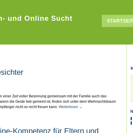
n- und Online Sucht
STARTSEI
K
sichter
 einer Zeit voller Besinnung gemeinsam mit der Familie auch das
enn die Geste lieb gemeint ist, finden sich unter dem Weihnachtsbaum
pfänger nicht so recht freuen kann.
Weiterlesen
→
N
line-Kompetenz für Eltern und