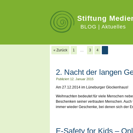
Stiftung Medie
BLOG | Aktuelles
« Zurück
1
…
3
4
5
2. Nacht der langen Ge
Publiziert
12. Januar 2015
Am 27.12.2014 im Lüneburger Glockenhaus!
Weihnachten bedeutet für viele Menschen neben
Beschenken seiner vertrauten Menschen. Auch w
immer wieder Geschenke, bei denen sich der Em
E-Safety for Kids – On