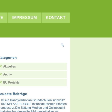
TE
IMPRESSUM
KONTAKT
ategorien
Aktuelles
Archiv
EU Projekte
eueste Beiträge
Ist ein Handyverbot an Grundschulen sinnvoll?
KNOW FAKE BUBBLE in fünf deutschen Städten
umgesetzt Die Stiftung Medien und Onlinesucht
hat eine bundesweite Bildungsinitiative zur