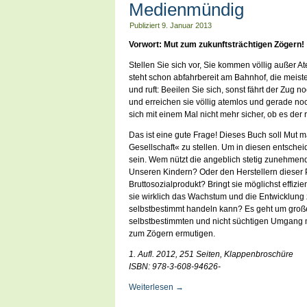
Medienmündig
Publiziert
9. Januar 2013
Vorwort: Mut zum zukunftsträchtigen Zögern!
Stellen Sie sich vor, Sie kommen völlig außer 
steht schon abfahrbereit am Bahnhof, die meist
und ruft: Beeilen Sie sich, sonst fährt der Zug
und erreichen sie völlig atemlos und gerade noc
sich mit einem Mal nicht mehr sicher, ob es der 
Das ist eine gute Frage! Dieses Buch soll Mut 
Gesellschaft« zu stellen. Um in diesen entsch
sein. Wem nützt die angeblich stetig zunehmen
Unseren Kindern? Oder den Herstellern dieser 
Bruttosozialprodukt? Bringt sie möglichst effiz
sie wirklich das Wachstum und die Entwicklung
selbstbestimmt handeln kann? Es geht um große
selbstbestimmten und nicht süchtigen Umgang m
zum Zögern ermutigen.
1. Aufl. 2012, 251 Seiten, Klappenbroschüre
ISBN: 978-3-608-94626-
Weiterlesen
→